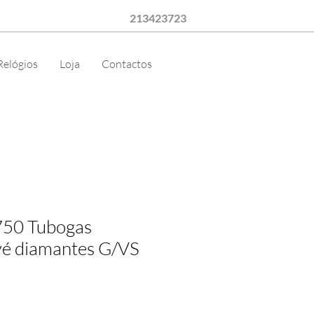
213423723
Relógios
Loja
Contactos
750 Tubogas
vé diamantes G/VS